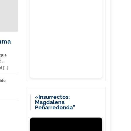
anma
 que
ás
l […]
ido
,
«Insurrectos:
Magdalena
Peñarredonda”