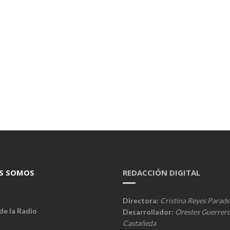
S SOMOS
REDACCIÓN DIGITAL
Directora:
Cristina Reyes Parade
de la Radio
Desarrollador:
Orestes Guerrer
Castañeda