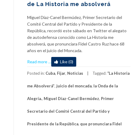
de La Historia me absolverá
Miguel Díaz-Canel Bermúdez, Primer Secretario del
Comité Central del Partido y Presidente de la
República, recordó este sábado en Twitter el alegato
de autodefensa conocido como La Historia me
absolverá, que pronunciara Fidel Castro Ruz hace 68
años en el juicio del Moncada.
about
Read more
…
Like (0)
Recuerda
Díaz-
Posted in:
Cuba
,
Fijar
,
Noticias
Tagged:
“La Historia
Canel
me Absolverá”
,
juicio del moncada
,
la Onda de la
aniversario
de
Alegría.
,
Miguel Díaz-Canel Bermúdez
,
Primer
La
Historia
Secretario del Comité Central del Partido y
me
absolverá
Presidente de la República
,
que pronunciara Fidel