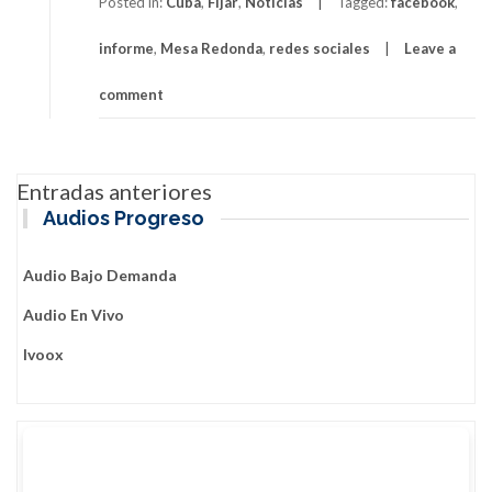
Posted in:
Cuba
,
Fijar
,
Noticias
Tagged:
facebook
,
informe
,
Mesa Redonda
,
redes sociales
Leave a
comment
Navegación
Entradas anteriores
de
Audios Progreso
entradas
Audio Bajo Demanda
Audio En Vivo
Ivoox