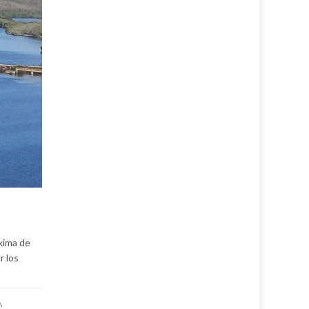
xima de
r los
o
,