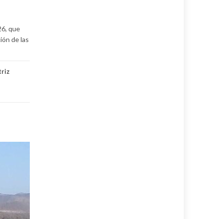
26, que
ión de las
riz