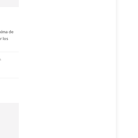
xima de
r los
o
,