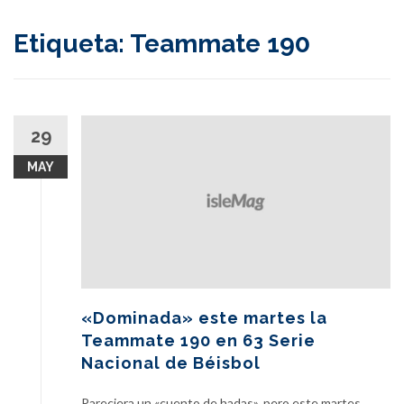
content
Etiqueta:
Teammate 190
29
MAY
«Dominada» este martes la
Teammate 190 en 63 Serie
Nacional de Béisbol
Pareciera un «cuento de hadas», pero este martes