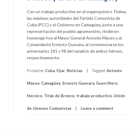
Con un trabajo productivo en el organopónico Tínima,
las máximas autoridades del Partido Comunista de
Cuba (PCC) y el Gobierno en Camagüey, junto a una
representación del pueblo agramontino, rindieron
homenaje hoy al Mayor General Antonio Maceo y al
Comandante Ernesto Guevara, al conmemorarse los
aniversarios 181 y 98 del natalicio de ambos héroes,
respectivamente.
Posted in:
Cuba
,
Fijar
,
Noticias
Tagged:
Antonio
Maceo
,
Camagüey
,
Ernesto Guevara
,
Guerrillero
Heroico
,
Titán de Bronce
,
trabajo productivo
,
Unión
de Jóvenes Comunistas
Leave a comment