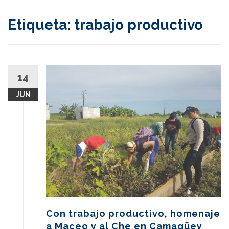
content
Etiqueta:
trabajo productivo
14
JUN
Con trabajo productivo, homenaje
a Maceo y al Che en Camagüey