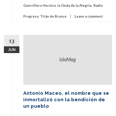
hombres
Guerrillero Heroico
,
la Onda de la Alegría.
,
Radio
unidos
por
Progreso
,
Titán de Bronce
Leave a comment
sus
ideales
de
justicia
13
JUN
Antonio Maceo, el nombre que se
inmortalizó con la bendición de
un pueblo