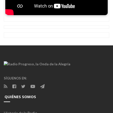
e
u
n
p
u
e
b
l
o
SÍGUENOS EN:
QUIÉNES SOMOS
Historia de la Radio