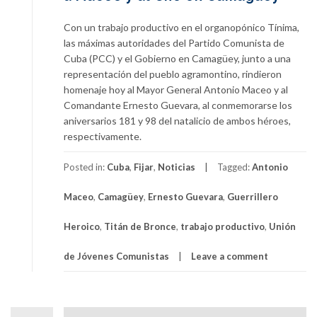
Con un trabajo productivo en el organopónico Tínima,
las máximas autoridades del Partido Comunista de
Cuba (PCC) y el Gobierno en Camagüey, junto a una
representación del pueblo agramontino, rindieron
homenaje hoy al Mayor General Antonio Maceo y al
Comandante Ernesto Guevara, al conmemorarse los
aniversarios 181 y 98 del natalicio de ambos héroes,
respectivamente.
Posted in:
Cuba
,
Fijar
,
Noticias
Tagged:
Antonio
Maceo
,
Camagüey
,
Ernesto Guevara
,
Guerrillero
Heroico
,
Titán de Bronce
,
trabajo productivo
,
Unión
de Jóvenes Comunistas
Leave a comment