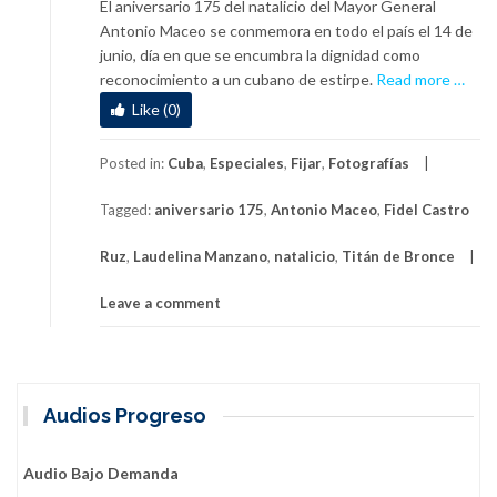
El aniversario 175 del natalicio del Mayor General
Antonio Maceo se conmemora en todo el país el 14 de
junio, día en que se encumbra la dignidad como
a
reconocimiento a un cubano de estirpe.
Read more
…
b
Like (0)
o
u
Posted in:
Cuba
,
Especiales
,
Fijar
,
Fotografías
t
A
Tagged:
aniversario 175
,
Antonio Maceo
,
Fidel Castro
n
t
Ruz
,
Laudelina Manzano
,
natalicio
,
Titán de Bronce
o
n
Leave a comment
i
o
M
a
Audios Progreso
c
e
o
Audio Bajo Demanda
,