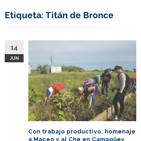
content
Etiqueta:
Titán de Bronce
14
JUN
Con trabajo productivo, homenaje
a Maceo y al Che en Camagüey