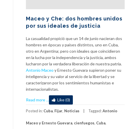
Maceo y Che: dos hombres unidos
por sus ideales de justicia
La casualidad propició que un 14 de junio nacieran dos
hombres en épocas y países distintos, uno en Cuba,
otro en Argentina; pero con ideales que coincidieron
en la lucha por la independencia y la justicia, ambos
lucharon por la verdadera liberación de nuestra patria.
Antonio Maceo
y Ernesto Guevara supieron poner su
inteligencia y su valor al servicio de la libertad y se
caracterizaron por los sentimientos humanistas e
internacionalistas.
about
Read more
…
Like (0)
Maceo
y
Posted in:
Cuba
,
Fijar
,
Noticias
Tagged:
Antonio
Che:
Maceo y Ernesto Guevara
,
cienfuegos
,
Cuba
,
dos