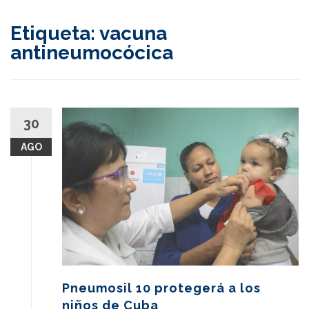
content
Etiqueta:
vacuna
antineumocócica
30
AGO
Pneumosil 10 protegerá a los
niños de Cuba