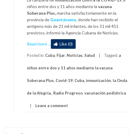
niños entre dos y 11 años mediante la
vacuna
Soberana Plus,
marcha satisfactoriamente en la
provincia de
Guantánamo
, donde han recibido el
antígeno más de 21 mil infantes, de los 51 mil 451
previstos, informó la Agencia Cubana de Noticias.
about
Read more
…
Like (0)
Campaña
de
Posted in:
Cuba
,
Fijar
,
Noticias
,
Salud
Tagged:
a
vacunación
niños entre dos y 11 años mediante la vacuna
pediátrica
avanza
Soberana Plus
,
Covid-19
,
Cuba
,
inmunización
,
la Onda
en
Guantánamo
de la Alegría.
,
Radio Progreso
,
vacunación pediátrica
Leave a comment