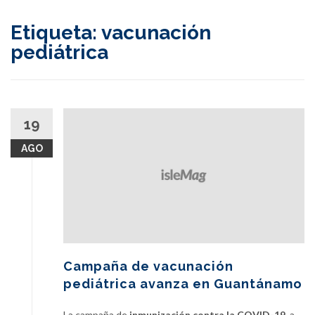
content
Etiqueta:
vacunación
pediátrica
19
AGO
Campaña de vacunación
pediátrica avanza en Guantánamo
La campaña de
inmunización contra la COVID-19
, a