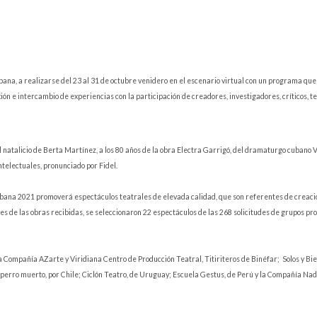
bana, a realizarse del 23 al 31 de octubre venidero en el escenario virtual con un programa qu
ión e intercambio de experiencias con la participación de creadores, investigadores, críticos, te
l natalicio de Berta Martínez, a los 80 años de la obra Electra Garrigó, del dramaturgo cubano V
intelectuales, pronunciado por Fidel.
Habana 2021 promoverá espectáculos teatrales de elevada calidad, que son referentes de creaci
les de las obras recibidas, se seleccionaron 22 espectáculos de las 268 solicitudes de grupos p
la Compañía AZarte y Viridiana Centro de Producción Teatral, Titiriteros de Binéfar; Solos y Bi
perro muerto, por Chile; Ciclón Teatro, de Uruguay; Escuela Gestus, de Perú y la Compañía Nad