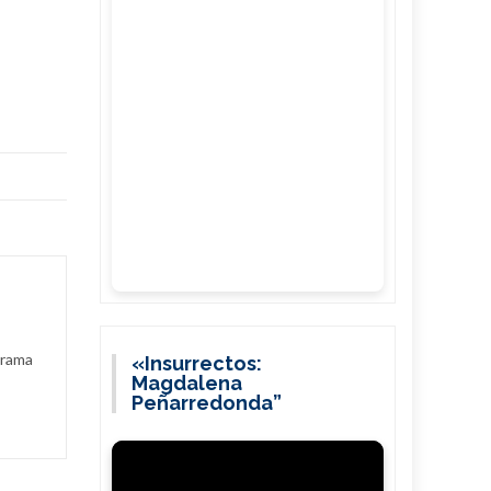
grama
«Insurrectos:
Magdalena
Peñarredonda”