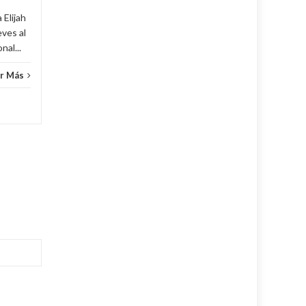
 Elijah
eves al
al...
r Más