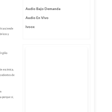
Audio Bajo Demanda
Audio En Vivo
Ivoox
e trasciende
óricos y
irgilio
ón escénica,
rocedentes de
en
a porque sí,