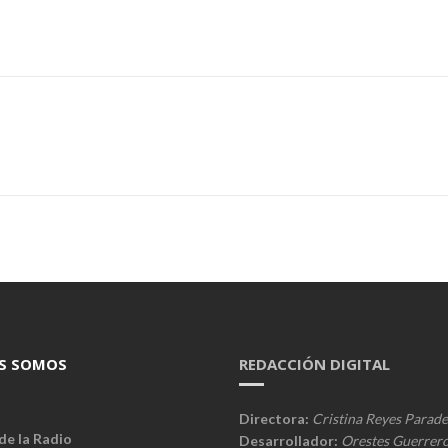
S SOMOS
REDACCIÓN DIGITAL
Directora:
Cristina Reyes Parade
de la Radio
Desarrollador:
Orestes Guerrer