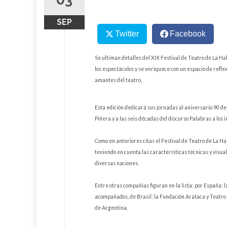
SEP
Twitter
Facebook
Se ultiman detalles del XIX Festival de Teatro de La Ha
los espectáculos y se enriquece con un espacio de reflex
amantes del teatro.
Esta edición dedicará sus jornadas al aniversario 90 de
Piñera y a las seis décadas del discurso Palabras a los 
Como en anteriores citas el Festival de Teatro de La 
teniendo en cuenta las características técnicas y visua
diversas naciones.
Entre otras compañías figuran en la lista: por España: 
acompañados, de Brasil: la Fundación Arataca y Teatro 
de Argentina.