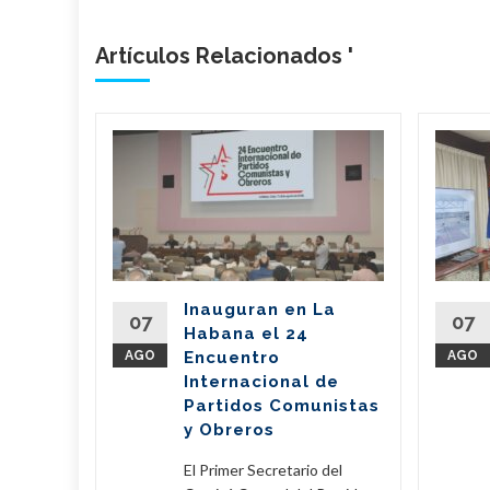
Artículos Relacionados '
bano
a
de
l país
del
Inauguran en La
Partido
07
07
Habana el 24
nte de la
AGO
Encuentro
AGO
íaz-Canel
Internacional de
ste...
Partidos Comunistas
y Obreros
eer Más
El Primer Secretario del