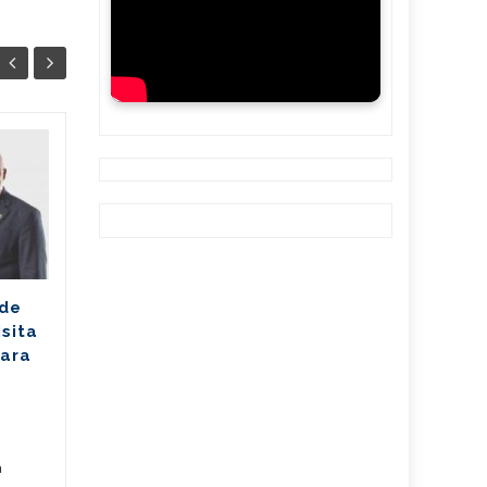
Ballet cubano
07
07
reafirma su
AGO
excelencia con
AGO
cosecha dorada en
Sudáfrica
Los jóvenes bailarines
 de
Greisell Lastre y Joan Manuel
isita
Riera, de la Escuela Nacional
para
de Ballet Fernando Alonso,
han puesto en alto el...
Cuba
,
Culturales
,
Fijar
...
Leer Más
Cuba
,
a