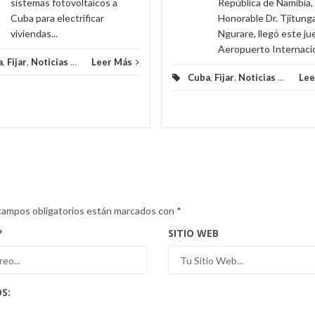
sistemas fotovoltaicos a
República de Namibia,
Cuba para electrificar
Honorable Dr. Tjitunga
viviendas...
Ngurare, llegó este ju
Aeropuerto Internacion
a
,
Fijar
,
Noticias
...
Leer Más
Cuba
,
Fijar
,
Noticias
...
Lee
campos obligatorios están marcados con
*
*
SITIO WEB
S: