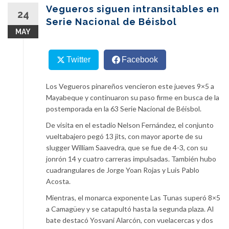
content
Vegueros siguen intransitables en
24
Serie Nacional de Béisbol
MAY
Twitter
Facebook
Los Vegueros pinareños vencieron este jueves 9×5 a
Mayabeque y continuaron su paso firme en busca de la
postemporada en la 63 Serie Nacional de Béisbol.
De visita en el estadio Nelson Fernández, el conjunto
vueltabajero pegó 13 jits, con mayor aporte de su
slugger William Saavedra, que se fue de 4-3, con su
jonrón 14 y cuatro carreras impulsadas. También hubo
cuadrangulares de Jorge Yoan Rojas y Luis Pablo
Acosta.
Mientras, el monarca exponente Las Tunas superó 8×5
a Camagüey y se catapultó hasta la segunda plaza. Al
bate destacó Yosvani Alarcón, con vuelacercas y dos