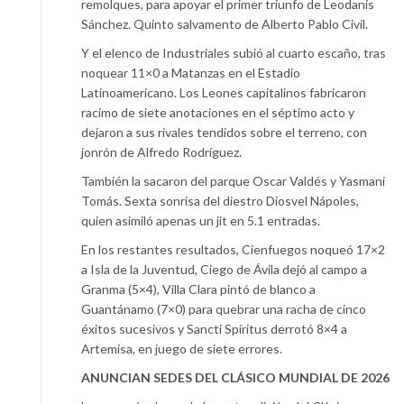
remolques, para apoyar el primer triunfo de Leodanis
Sánchez. Quinto salvamento de Alberto Pablo Civil.
Y el elenco de Industriales subió al cuarto escaño, tras
noquear 11×0 a Matanzas en el Estadio
Latinoamericano. Los Leones capitalinos fabricaron
racimo de siete anotaciones en el séptimo acto y
dejaron a sus rivales tendidos sobre el terreno, con
jonrón de Alfredo Rodríguez.
También la sacaron del parque Oscar Valdés y Yasmani
Tomás. Sexta sonrisa del diestro Diosvel Nápoles,
quien asimiló apenas un jit en 5.1 entradas.
En los restantes resultados, Cienfuegos noqueó 17×2
a Isla de la Juventud, Ciego de Ávila dejó al campo a
Granma (5×4), Villa Clara pintó de blanco a
Guantánamo (7×0) para quebrar una racha de cinco
éxitos sucesivos y Sancti Spíritus derrotó 8×4 a
Artemisa, en juego de siete errores.
ANUNCIAN SEDES DEL CLÁSICO MUNDIAL DE 2026