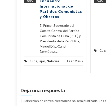
AGO
Encuentro
AGO
íaz-Canel
Internacional de
ste...
Partidos Comunistas
y Obreros
eer Más
El Primer Secretario del
Comité Central del Partido
Comunista de Cuba (PCC) y
Presidente de la República,
Miguel Díaz-Canel
Cub
Bermúdez,...
Cuba
,
Fijar
,
Noticias
...
Leer Más
Deja una respuesta
Tu dirección de correo electrónico no será publicada.
Los 