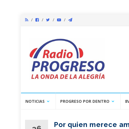
Skip
NOTICIAS
PROGRESO POR DENTRO
8
to
content
Por quien merece a
26