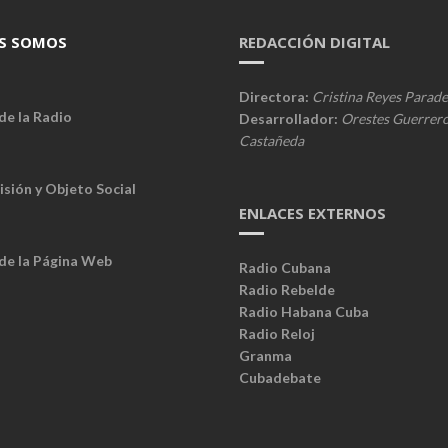
S SOMOS
REDACCIÓN DIGITAL
Directora:
Cristina Reyes Parade
de la Radio
Desarrollador:
Orestes Guerrer
Castañeda
isión y Objeto Social
ENLACES EXTERNOS
 de la Página Web
Radio Cubana
Radio Rebelde
Radio Habana Cuba
Radio Reloj
Granma
Cubadebate