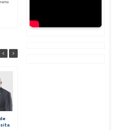
grama
Ballet cubano
07
07
reafirma su
AGO
excelencia con
AGO
cosecha dorada en
Sudáfrica
Los jóvenes bailarines
 de
Greisell Lastre y Joan Manuel
isita
Riera, de la Escuela Nacional