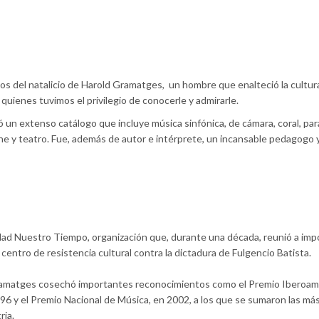
s del natalicio de Harold Gramatges, un hombre que enalteció la cultu
 quienes tuvimos el privilegio de conocerle y admirarle.
un extenso catálogo que incluye música sinfónica, de cámara, coral, par
cine y teatro. Fue, además de autor e intérprete, un incansable pedagogo 
edad Nuestro Tiempo, organización que, durante una década, reunió a im
centro de resistencia cultural contra la dictadura de Fulgencio Batista.
 Gramatges cosechó importantes reconocimientos como el Premio Iberoa
996 y el Premio Nacional de Música, en 2002, a los que se sumaron las má
ria.