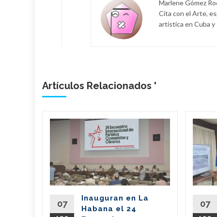
Marlene Gómez Rodr
Cita con el Arte, es
artística en Cuba y
Artículos Relacionados '
bano
a
de
l país
del
Inauguran en La
Partido
07
07
Habana el 24
nte de la