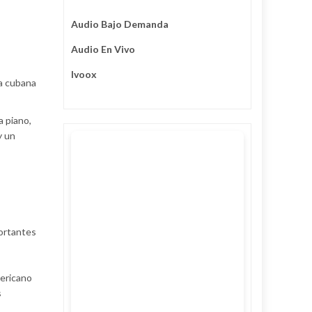
Audio Bajo Demanda
Audio En Vivo
Ivoox
ra cubana
a piano,
y un
portantes
mericano
s