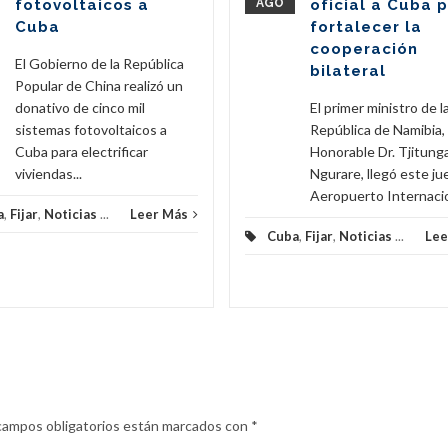
fotovoltaicos a
AGO
oficial a Cuba 
Cuba
fortalecer la
cooperación
El Gobierno de la República
bilateral
Popular de China realizó un
donativo de cinco mil
El primer ministro de l
sistemas fotovoltaicos a
República de Namibia,
Cuba para electrificar
Honorable Dr. Tjitunga
viviendas...
Ngurare, llegó este ju
Aeropuerto Internacion
a
,
Fijar
,
Noticias
...
Leer Más
Cuba
,
Fijar
,
Noticias
...
Lee
campos obligatorios están marcados con
*