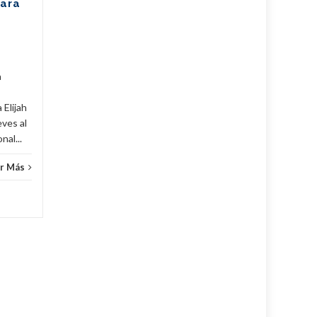
para
de Ballet Fernando Alonso,
han puesto en alto el...
Cuba
,
Culturales
,
Fijar
...
Leer Más
Cuba
,
a
 Elijah
eves al
al...
r Más