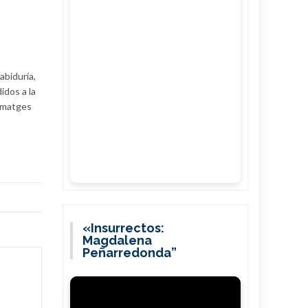
abiduría,
idos a la
ramatges
«Insurrectos:
Magdalena
Peñarredonda”