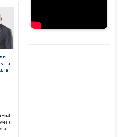
Ballet cubano
07
07
reafirma su
AGO
excelencia con
AGO
cosecha dorada en
Sudáfrica
Los jóvenes bailarines
 de
Greisell Lastre y Joan Manuel
isita
Riera, de la Escuela Nacional
para
de Ballet Fernando Alonso,
han puesto en alto el...
Cuba
,
Culturales
,
Fijar
...
Leer Más
Cuba
,
a
 Elijah
eves al
al...