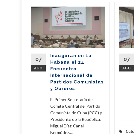
bano
a
de
l país
del
Inauguran en La
Partido
07
07
Habana el 24
nte de la
AGO
Encuentro
AGO
íaz-Canel
Internacional de
ste...
Partidos Comunistas
y Obreros
eer Más
El Primer Secretario del
Comité Central del Partido
Comunista de Cuba (PCC) y
Presidente de la República,
Miguel Díaz-Canel
Cub
Bermúdez,...