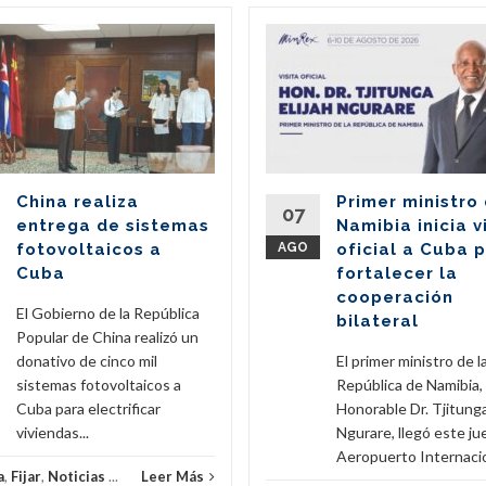
China realiza
Primer ministro
07
entrega de sistemas
Namibia inicia v
fotovoltaicos a
AGO
oficial a Cuba 
Cuba
fortalecer la
cooperación
El Gobierno de la República
bilateral
Popular de China realizó un
donativo de cinco mil
El primer ministro de l
sistemas fotovoltaicos a
República de Namibia,
Cuba para electrificar
Honorable Dr. Tjitunga
viviendas...
Ngurare, llegó este ju
Aeropuerto Internacion
a
,
Fijar
,
Noticias
...
Leer Más