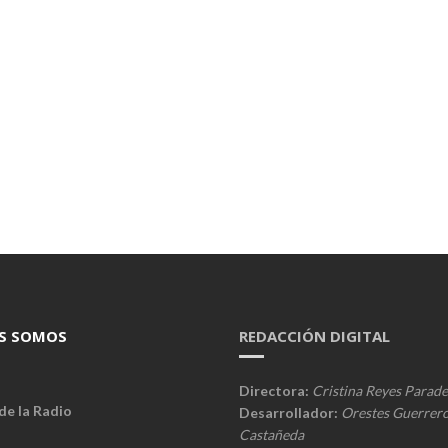
S SOMOS
REDACCIÓN DIGITAL
Directora:
Cristina Reyes Parade
de la Radio
Desarrollador:
Orestes Guerrer
Castañeda