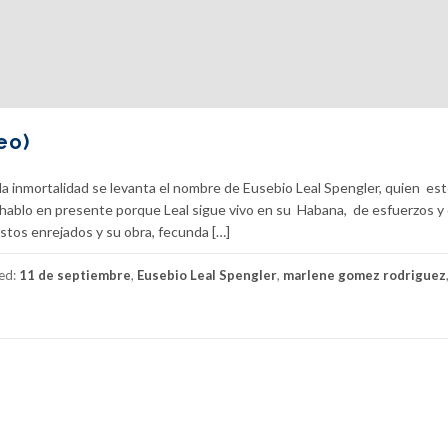
eo)
la inmortalidad se levanta el nombre de Eusebio Leal Spengler, quien es
ablo en presente porque Leal sigue vivo en su Habana, de esfuerzos y 
ustos enrejados y su obra, fecunda […]
ed:
11 de septiembre
,
Eusebio Leal Spengler
,
marlene gomez rodriguez