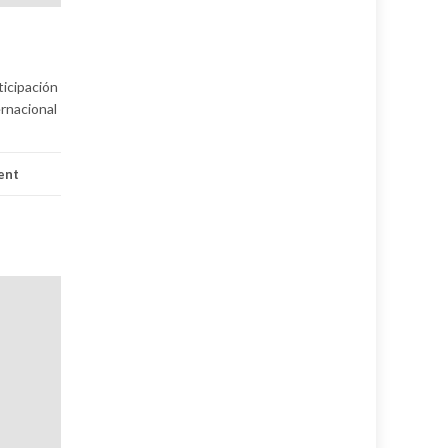
icipación
ernacional
ent