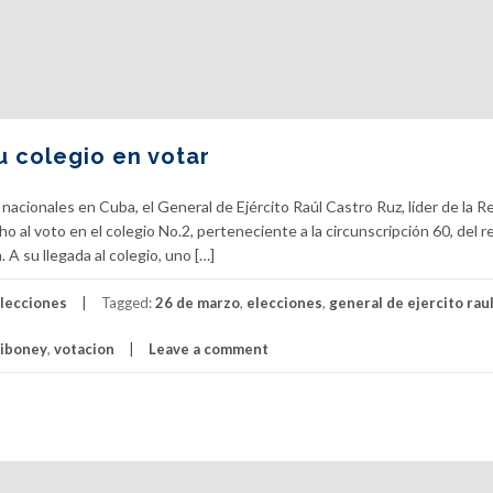
u colegio en votar
 nacionales en Cuba, el General de Ejército Raúl Castro Ruz, líder de la R
o al voto en el colegio No.2, perteneciente a la circunscripción 60, del r
 A su llegada al colegio, uno […]
lecciones
Tagged:
26 de marzo
,
elecciones
,
general de ejercito rau
Siboney
,
votacion
Leave a comment