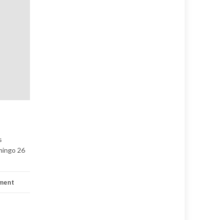
s
omingo 26
ment