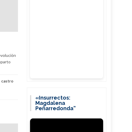
evolución
eparto
l castro
«Insurrectos:
Magdalena
Peñarredonda”