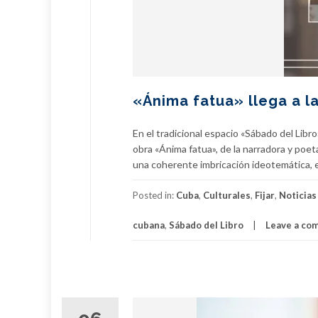
«Ánima fatua» llega a l
En el tradicional espacio «Sábado del Libr
obra «Ánima fatua», de la narradora y poe
una coherente imbricación ideotemática, en
Posted in:
Cuba
,
Culturales
,
Fijar
,
Noticias
cubana
,
Sábado del Libro
Leave a co