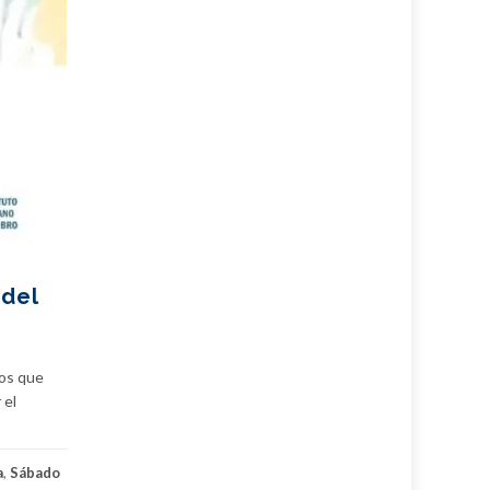
 del
los que
 el
a
,
Sábado