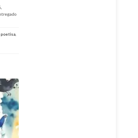
,
entregado
,
poetisa
,