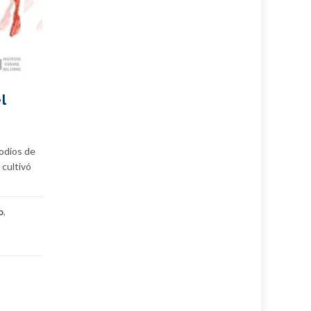
l
sodios de
 cultivó
o
,