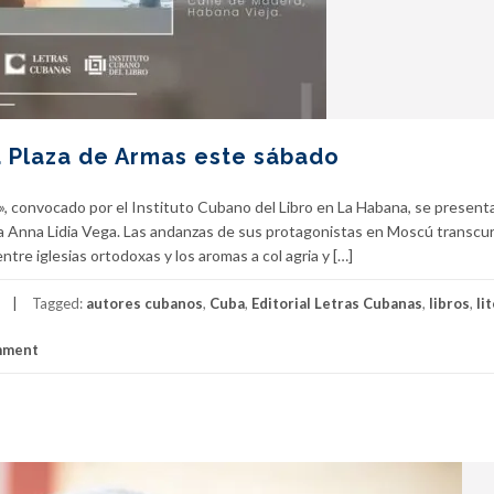
a Plaza de Armas este sábado
o», convocado por el Instituto Cubano del Libro en La Habana, se presenta
ta Anna Lidia Vega. Las andanzas de sus protagonistas en Moscú transcu
tre iglesias ortodoxas y los aromas a col agria y […]
Tagged:
autores cubanos
,
Cuba
,
Editorial Letras Cubanas
,
libros
,
li
mment