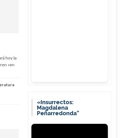
rá hoy la
rren «en
teratura
«Insurrectos:
Magdalena
Peñarredonda”