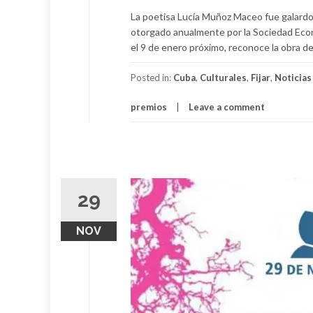
La poetisa Lucía Muñoz Maceo fue galard
otorgado anualmente por la Sociedad Econ
el 9 de enero próximo, reconoce la obra d
Posted in:
Cuba
,
Culturales
,
Fijar
,
Noticias
premios
Leave a comment
29
NOV