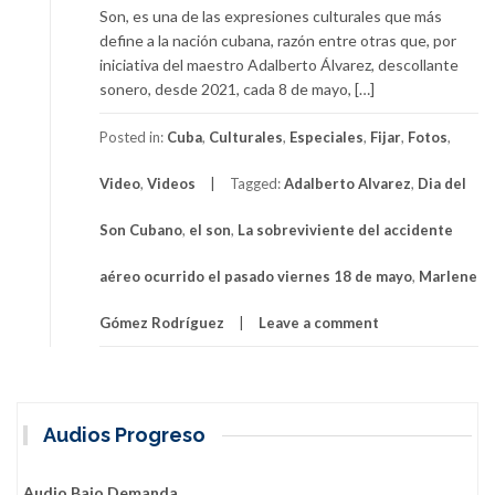
Son, es una de las expresiones culturales que más
define a la nación cubana, razón entre otras que, por
iniciativa del maestro Adalberto Álvarez, descollante
sonero, desde 2021, cada 8 de mayo, […]
Posted in:
Cuba
,
Culturales
,
Especiales
,
Fijar
,
Fotos
,
Video
,
Videos
Tagged:
Adalberto Alvarez
,
Dia del
Son Cubano
,
el son
,
La sobreviviente del accidente
aéreo ocurrido el pasado viernes 18 de mayo
,
Marlene
Gómez Rodríguez
Leave a comment
Audios Progreso
Audio Bajo Demanda