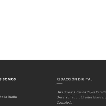
S SOMOS
REDACCIÓN DIGITAL
Directora:
Cristina Reyes Parade
de la Radio
Desarrollador:
Orestes Guerrer
Castañeda