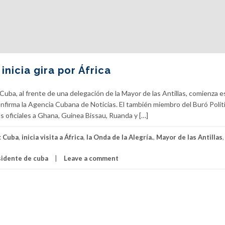
nicia gira por África
uba, al frente de una delegación de la Mayor de las Antillas, comienza e
confirma la Agencia Cubana de Noticias. El también miembro del Buró Polít
s oficiales a Ghana, Guinea Bissau, Ruanda y […]
:
Cuba
,
inicia visita a África
,
la Onda de la Alegría.
,
Mayor de las Antillas
sidente de cuba
Leave a comment