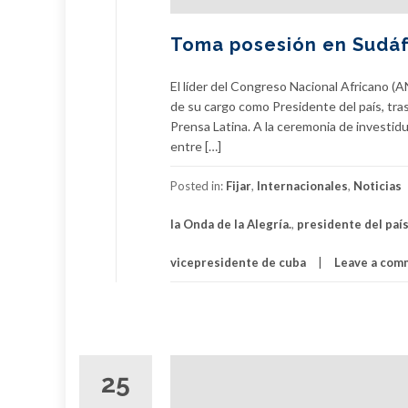
Toma posesión en Sudáf
El líder del Congreso Nacional Africano (A
de su cargo como Presidente del país, tras
Prensa Latina. A la ceremonia de investidur
entre […]
Posted in:
Fijar
,
Internacionales
,
Noticias
la Onda de la Alegría.
,
presidente del paí
vicepresidente de cuba
Leave a com
25