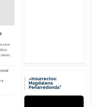
o
gó este
ambos
s nexos
cional
«Insurrectos:
 a
Magdalena
Peñarredonda”