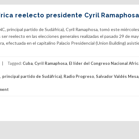
rica reelecto presidente Cyril Ramaphos
NC, principal partido de Sudáfrica), Cyril Ramaphosa, tomó este miércole
 ser reelecto en las elecciones generales realizadas el pasado 29 de may
a, efectuada en el capitalino Palacio Presidencial (Union Building) asisti
Tagged:
Cuba
,
Cyril Ramaphosa
,
El líder del Congreso Nacional Afri
s
,
principal partido de Sudáfrica)
,
Radio Progreso
,
Salvador Valdés Mesa
ment