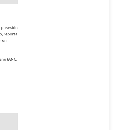
a
s posesión
o, reporta
eron,
cano (ANC
,
,