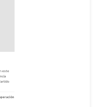
n este
ncia
Partido
operación