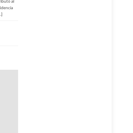
ibutó al
sidencia
…]