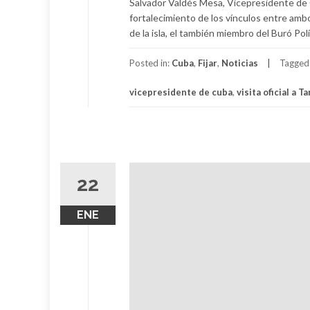
Salvador Valdés Mesa, Vicepresidente de Cu
fortalecimiento de los vínculos entre amb
de la isla, el también miembro del Buró P
Posted in:
Cuba
,
Fijar
,
Noticias
Tagged
vicepresidente de cuba
,
visita oficial a T
22
ENE