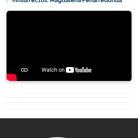
«Insurrectos: Magdalena Peñarredonda”