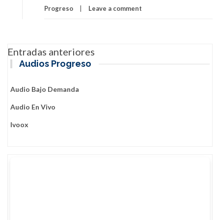
Progreso
Leave a comment
Navegación
Entradas anteriores
de
Audios Progreso
entradas
Audio Bajo Demanda
Audio En Vivo
Ivoox