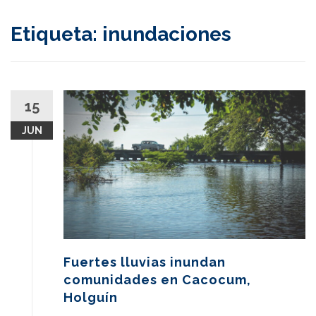
content
Etiqueta:
inundaciones
15
JUN
Fuertes lluvias inundan
comunidades en Cacocum,
Holguín