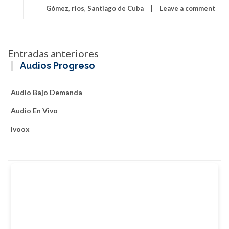
Gómez
,
rios
,
Santiago de Cuba
Leave a comment
Navegación
Entradas anteriores
de
Audios Progreso
entradas
Audio Bajo Demanda
Audio En Vivo
Ivoox