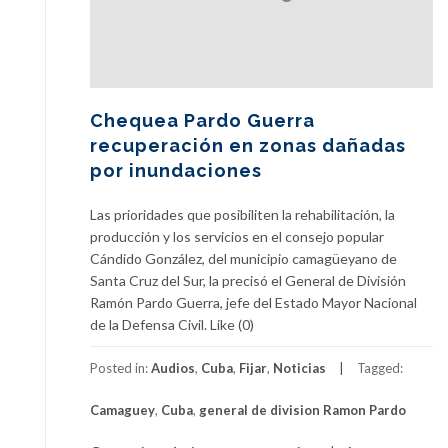
Chequea Pardo Guerra
recuperación en zonas dañadas
por inundaciones
Las prioridades que posibiliten la rehabilitación, la
producción y los servicios en el consejo popular
Cándido González, del municipio camagüeyano de
Santa Cruz del Sur, la precisó el General de División
Ramón Pardo Guerra, jefe del Estado Mayor Nacional
de la Defensa Civil. Like (0)
Posted in:
Audios
,
Cuba
,
Fijar
,
Noticias
Tagged:
Camaguey
,
Cuba
,
general de division Ramon Pardo