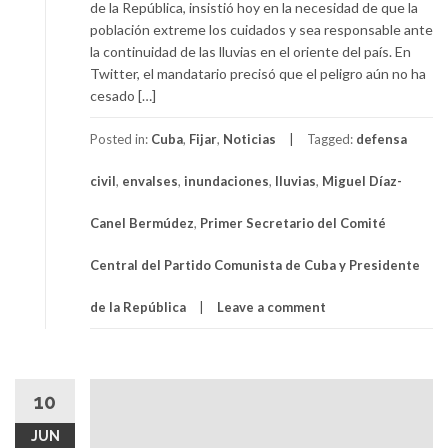
de la República, insistió hoy en la necesidad de que la
población extreme los cuidados y sea responsable ante
la continuidad de las lluvias en el oriente del país. En
Twitter, el mandatario precisó que el peligro aún no ha
cesado […]
Posted in:
Cuba
,
Fijar
,
Noticias
Tagged:
defensa
civil
,
envalses
,
inundaciones
,
lluvias
,
Miguel Díaz-
Canel Bermúdez
,
Primer Secretario del Comité
Central del Partido Comunista de Cuba y Presidente
de la República
Leave a comment
10
JUN