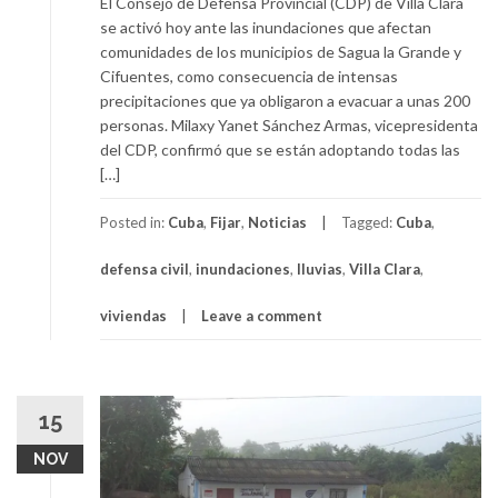
El Consejo de Defensa Provincial (CDP) de Villa Clara
se activó hoy ante las inundaciones que afectan
comunidades de los municipios de Sagua la Grande y
Cifuentes, como consecuencia de intensas
precipitaciones que ya obligaron a evacuar a unas 200
personas. Milaxy Yanet Sánchez Armas, vicepresidenta
del CDP, confirmó que se están adoptando todas las
[…]
Posted in:
Cuba
,
Fijar
,
Noticias
Tagged:
Cuba
,
defensa civil
,
inundaciones
,
lluvias
,
Villa Clara
,
viviendas
Leave a comment
15
NOV