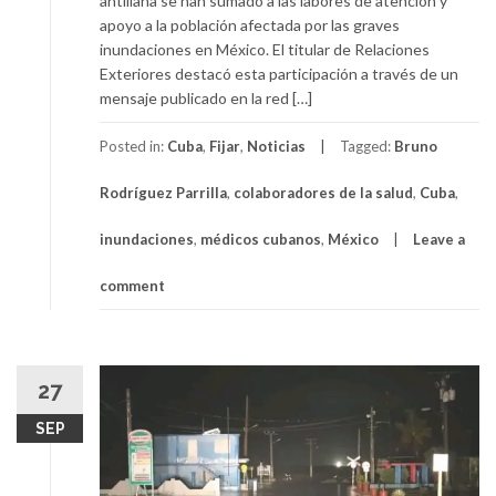
antillana se han sumado a las labores de atención y
apoyo a la población afectada por las graves
inundaciones en México. El titular de Relaciones
Exteriores destacó esta participación a través de un
mensaje publicado en la red […]
Posted in:
Cuba
,
Fijar
,
Noticias
Tagged:
Bruno
Rodríguez Parrilla
,
colaboradores de la salud
,
Cuba
,
inundaciones
,
médicos cubanos
,
México
Leave a
comment
27
SEP