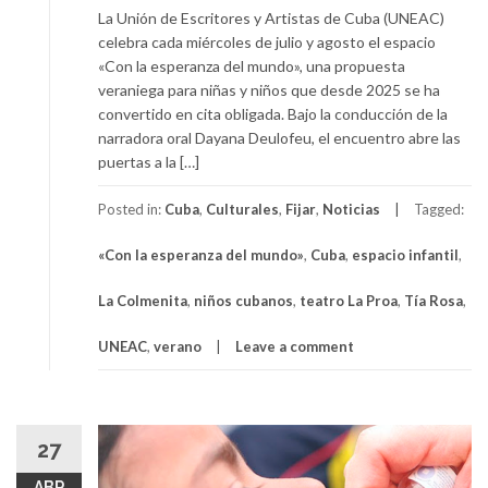
La Unión de Escritores y Artistas de Cuba (UNEAC)
celebra cada miércoles de julio y agosto el espacio
«Con la esperanza del mundo», una propuesta
veraniega para niñas y niños que desde 2025 se ha
convertido en cita obligada. Bajo la conducción de la
narradora oral Dayana Deulofeu, el encuentro abre las
puertas a la […]
Posted in:
Cuba
,
Culturales
,
Fijar
,
Noticias
Tagged:
«Con la esperanza del mundo»
,
Cuba
,
espacio infantil
,
La Colmenita
,
niños cubanos
,
teatro La Proa
,
Tía Rosa
,
UNEAC
,
verano
Leave a comment
27
ABR