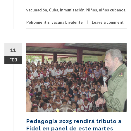
vacunación
,
Cuba
,
inmunización
,
Niños
,
niños cubanos
,
Poliomielitis
,
vacuna bivalente
Leave a comment
11
FEB
Pedagogía 2025 rendirá tributo a
Fidel en panel de este martes