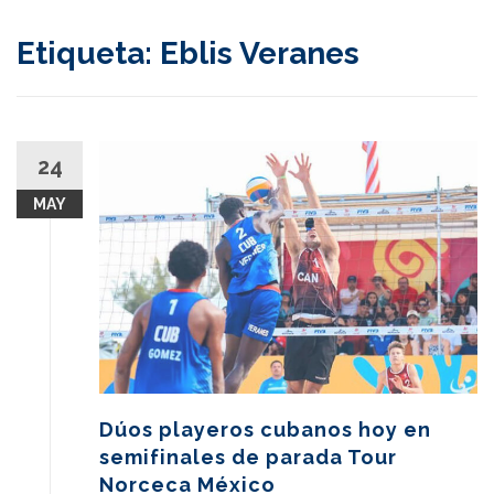
content
Etiqueta:
Eblis Veranes
24
MAY
Dúos playeros cubanos hoy en
semifinales de parada Tour
Norceca México