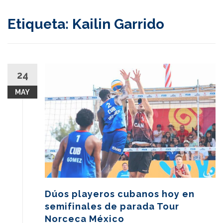
content
Etiqueta:
Kailin Garrido
24
MAY
Dúos playeros cubanos hoy en
semifinales de parada Tour
Norceca México