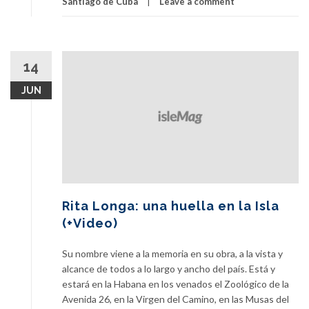
Santiago de Cuba
Leave a comment
los
artistas
más
emblemáticos
14
de
Santiago
JUN
de
Cuba
Rita Longa: una huella en la Isla
(+Video)
Su nombre viene a la memoria en su obra, a la vista y
alcance de todos a lo largo y ancho del país. Está y
estará en la Habana en los venados el Zoológico de la
Avenida 26, en la Virgen del Camino, en las Musas del