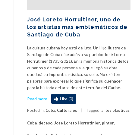
José Loreto Horruitiner, uno de
los artistas más emblemáticos de
Santiago de Cuba
La cultura cubana hoy está de luto. Un Hijo Ilustre de
Santiago de Cuba dice adiós a su pueblo: José Loreto
Horrutinier (1933-2021). En la memoria histórica de los
cubanos y de cada persona a la que llegó su obra
quedará su impronta artística, su sello. No existen
palabras para expresar lo que significa su quehacer
para la historia del arte de este terruño del Caribe.
about
Read more
…
Like (0)
José
Loreto
Posted in:
Cuba
,
Culturales
Tagged:
artes plasticas
,
Horruitiner,
Cuba
,
deceso
,
Jose Loreto Horrutinier
,
pintor
,
uno
de