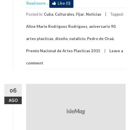
about
Read more
…
Like (0)
Celebrarán
aniversario
Posted in:
Cuba
,
Culturales
,
Fijar
,
Noticias
Tagged:
90
Aline Marie Rodríguez Rodríguez
,
aniversario 90
,
del
natalicio
artes plasticas
,
diseño
,
natalicio
,
Pedro de Oraá
,
de
Pedro
Premio Nacional de Artes Plasticas 2015
Leave a
de
Oraá,
comment
Premio
Nacional
de
Artes
06
Plásticas
2015
AGO