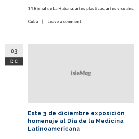
excelente
14 Bienal de La Habana
,
artes plasticas
,
artes visuales
,
propuesta
para
Cuba
Leave a comment
vivir
la
14
Bienal
03
de
La
DIC
Habana
Este 3 de diciembre exposición
homenaje al Día de la Medicina
Latinoamericana