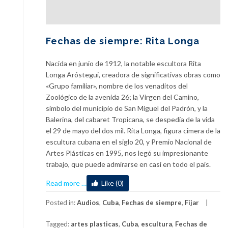
Fechas de siempre: Rita Longa
Nacida en junio de 1912, la notable escultora Rita
Longa Aróstegui, creadora de significativas obras como
«Grupo familiar», nombre de los venaditos del
Zoológico de la avenida 26; la Virgen del Camino,
símbolo del municipio de San Miguel del Padrón, y la
Balerina, del cabaret Tropicana, se despedía de la vida
el 29 de mayo del dos mil. Rita Longa, figura cimera de la
escultura cubana en el siglo 20, y Premio Nacional de
Artes Plásticas en 1995, nos legó su impresionante
trabajo, que puede admirarse en casi en todo el país.
about
Read more
…
Like (0)
Fechas
de
Posted in:
Audios
,
Cuba
,
Fechas de siempre
,
Fijar
siempre:
Tagged:
artes plasticas
,
Cuba
,
escultura
,
Fechas de
Rita