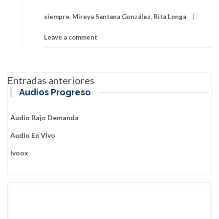
Longa
siempre
,
Mireya Santana González
,
Rita Longa
Leave a comment
Navegación
Entradas anteriores
de
Audios Progreso
entradas
Audio Bajo Demanda
Audio En Vivo
Ivoox