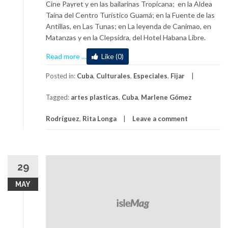
Cine Payret y en las bailarinas Tropicana; en la Aldea
Taína del Centro Turístico Guamá; en la Fuente de las
Antillas, en Las Tunas; en La leyenda de Canimao, en
Matanzas y en la Clepsidra, del Hotel Habana Libre.
about
Read more
…
Like (0)
Rita
Longa:
Posted in:
Cuba
,
Culturales
,
Especiales
,
Fijar
una
Tagged:
artes plasticas
,
Cuba
,
Marlene Gómez
huella
en
Rodríguez
,
Rita Longa
Leave a comment
la
Isla
(+Video)
29
MAY