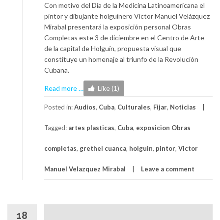
Con motivo del Día de la Medicina Latinoamericana el
pintor y dibujante holguinero Víctor Manuel Velázquez
Mirabal presentará la exposición personal Obras
Completas este 3 de diciembre en el Centro de Arte
de la capital de Holguín, propuesta visual que
constituye un homenaje al triunfo de la Revolución
Cubana.
about
Read more
…
Like (1)
Este
3
Posted in:
Audios
,
Cuba
,
Culturales
,
Fijar
,
Noticias
de
Tagged:
artes plasticas
,
Cuba
,
exposicion Obras
diciembre
exposición
completas
,
grethel cuanca
,
holguin
,
pintor
,
Victor
homenaje
al
Manuel Velazquez Mirabal
Leave a comment
Día
de
la
Medicina
18
Latinoamericana