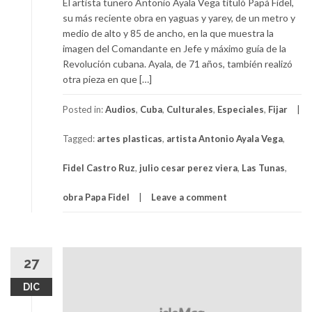
El artista tunero Antonio Ayala Vega tituló Papá Fidel,
su más reciente obra en yaguas y yarey, de un metro y
medio de alto y 85 de ancho, en la que muestra la
imagen del Comandante en Jefe y máximo guía de la
Revolución cubana. Ayala, de 71 años, también realizó
otra pieza en que […]
Posted in:
Audios
,
Cuba
,
Culturales
,
Especiales
,
Fijar
Tagged:
artes plasticas
,
artista Antonio Ayala Vega
,
Fidel Castro Ruz
,
julio cesar perez viera
,
Las Tunas
,
obra Papa Fidel
Leave a comment
27
DIC