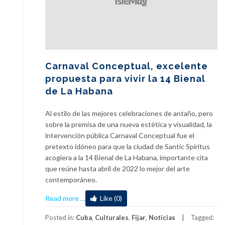
Carnaval Conceptual, excelente
propuesta para vivir la 14 Bienal
de La Habana
Al estilo de las mejores celebraciones de antaño, pero
sobre la premisa de una nueva estética y visualidad, la
intervención pública Carnaval Conceptual fue el
pretexto idóneo para que la ciudad de Santic Spíritus
acogiera a la 14 Bienal de La Habana, importante cita
que reúne hasta abril de 2022 lo mejor del arte
contemporáneo.
about
Read more
…
Like (0)
Carnaval
Conceptual,
Posted in:
Cuba
,
Culturales
,
Fijar
,
Noticias
Tagged: