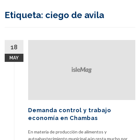
content
Etiqueta:
ciego de avila
18
MAY
Demanda control y trabajo
economía en Chambas
En materia de producción de alimentos y
autoabastecimiento municipal aún resta mucho por