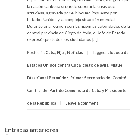
la nación caribeña sí puede superar la crisis que
atraviesa, agravada por el bloqueo impuesto por
Estados Unidos y la compleja situación mundial.
Durante una reunión con las máximas autoridades de la
central provincia de Ciego de Ávila, el Jefe de Estado
expresó que todos los ciudadanos […]
Posted in:
Cuba
,
Fijar
,
Noticias
Tagged:
bloqueo de
Estados Unidos contra Cuba
,
ciego de avila
,
Miguel
Díaz-Canel Bermúdez
,
Primer Secretario del Comité
Central del Partido Comunista de Cuba y Presidente
de la República
Leave a comment
Navegación
Entradas anteriores