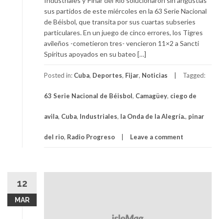
Industriales y Pinar del Río solucionaron sin angustias
sus partidos de este miércoles en la 63 Serie Nacional
de Béisbol, que transita por sus cuartas subseries
particulares. En un juego de cinco errores, los Tigres
avileños -cometieron tres- vencieron 11×2 a Sancti
Spíritus apoyados en su bateo […]
Posted in:
Cuba
,
Deportes
,
Fijar
,
Noticias
Tagged:
63 Serie Nacional de Béisbol
,
Camagüey
,
ciego de
avila
,
Cuba
,
Industriales
,
la Onda de la Alegría.
,
pinar
del rio
,
Radio Progreso
Leave a comment
12
MAR