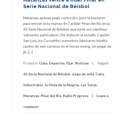
Serie Nacional de Béisbol
Matanzas apenas pegó cuatro jits, pero le bastaron
para vencer este martes 8×7 al líder Pinar del Río en la
63 Serie Nacional de Béisbol, que inició sus séptimas
subseries particulares. De visita en el estadio Capitán
San Luis, los Cocodrilos yumurinos fabricaron inédito
racimo de seis carreras en el tercer inning, sin pegar de
jit. […]
Posted in:
Cuba
,
Deportes
,
Fijar
,
Noticias
Tagged:
63 Serie Nacional de Béisbol
,
ciego de avila
,
Cuba
,
Industriales
,
la Onda de la Alegría.
,
Las Tunas
,
Matanzas
,
Pinar del Río
,
Radio Progreso
Leave a
comment